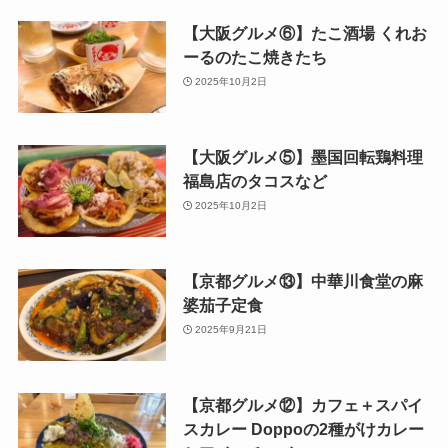
【大阪グルメ⑥】たこ酒場 くれお
ーるのたこ焼きたち
2025年10月2日
【大阪グルメ⑤】墨国回転鶏料理
福島店のタコスなど
2025年10月2日
【京都グルメ⑬】中華川食堂の麻
婆茄子定食
2025年9月21日
【京都グルメ⑫】カフェ＋スパイ
スカレー Doppoの2種がけカレー