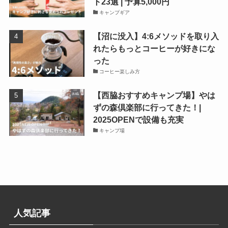
ト23選 | 予算5,000円
キャンプギア
【沼に没入】4:6メソッドを取り入
れたらもっとコーヒーが好きにな
った
コーヒー楽しみ方
【西脇おすすめキャンプ場】やは
ずの森倶楽部に行ってきた！|
2025OPENで設備も充実
キャンプ場
人気記事