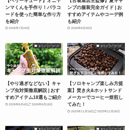
【ベリーキュート】オニヤ
【古着屋店主監修】夏キャ
ンマくんを手作り！パラコ
ンプの服装完全ガイド | お
ードを使った簡単な作り方
すすめアイテムやコーデ例
を紹介
も紹介
2026年7月24日
2026年6月30日
キャンプノウハウ
キャンプノウハウ
【やり過ぎなどない】キャ
【ソロキャンプ楽しみ方提
ンプ虫対策徹底解説 | おす
案】焚き火&ホットサンド
すめアイテム18選もご紹介
メーカーでコーヒー焙煎し
てみた！
2026年6月4日
2026年6月19日
2025年11月19日
2025年11月26日
キャンプノウハウ
キャンプノウハウ