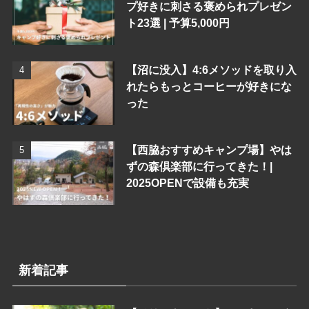
プ好きに刺さる褒められプレゼン
ト23選 | 予算5,000円
【沼に没入】4:6メソッドを取り入
れたらもっとコーヒーが好きにな
った
【西脇おすすめキャンプ場】やは
ずの森倶楽部に行ってきた！|
2025OPENで設備も充実
新着記事