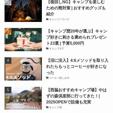
【後回しNG】キャンプを楽しむ
ための熊対策 | おすすめグッズも
紹介
キャンプノウハウ
【キャンプ歴20年が選ぶ】キャン
プ好きに刺さる褒められプレゼン
ト23選 | 予算5,000円
キャンプギア
【沼に没入】4:6メソッドを取り入
れたらもっとコーヒーが好きにな
った
コーヒー楽しみ方
【西脇おすすめキャンプ場】やは
ずの森倶楽部に行ってきた！|
2025OPENで設備も充実
キャンプ場