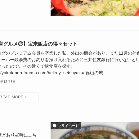
庫グルメ②】宝来飯店の得々セット
ログのプレミアム会員を卒業した私。外出の機会があり、また11月の外
スーパー銭湯費のお釣りを預け入れるために三井住友銀行に行かないと
かったので、その近くで飲食店を探す。
://yokutaberutanaso.com/bellroy_setsuyaku/ 篠山の城...
4年12月8日
プライベート
定どおり昼時にこち