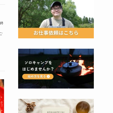
で終
。
ご