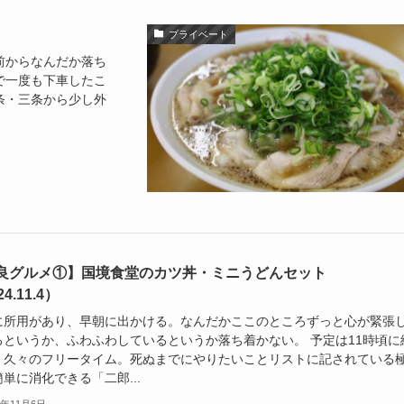
プライベート
前からなんだか落ち
で一度も下車したこ
条・三条から少し外
良グルメ①】国境食堂のカツ丼・ミニうどんセット
4.11.4）
に所用があり、早朝に出かける。なんだかここのところずっと心が緊張
るというか、ふわふわしているというか落ち着かない。 予定は11時頃に
、久々のフリータイム。死ぬまでにやりたいことリストに記されている
単に消化できる「二郎...