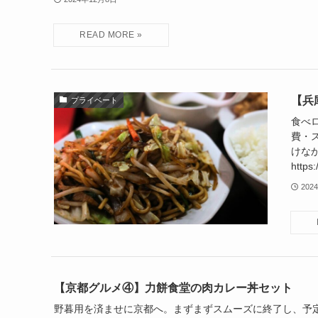
【兵
プライベート
食べ
費・
けな
https
202
【京都グルメ④】力餅食堂の肉カレー丼セット
野暮用を済ませに京都へ。まずまずスムーズに終了し、予