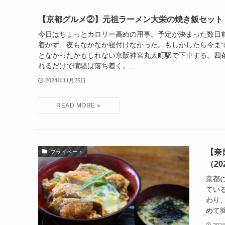
【京都グルメ②】元祖ラーメン大栄の焼き飯セット
今日はちょっとカロリー高めの用事。予定が決まった数日
着かず、夜もなかなか寝付けなかった。もしかしたら今ま
となかったかもしれない京阪神宮丸太町駅で下車する。四
れるだけで喧騒は落ち着く。...
2024年11月25日
【奈
プライベート
（202
京都
てい
わり
めて簡