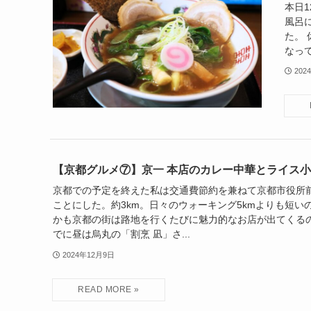
本日
風呂
た。
なって
202
【京都グルメ⑦】京一 本店のカレー中華とライス小
京都での予定を終えた私は交通費節約を兼ねて京都市役所
ことにした。約3km。日々のウォーキング5kmよりも短い
かも京都の街は路地を行くたびに魅力的なお店が出てくるの
でに昼は烏丸の「割烹 凪」さ...
2024年12月9日