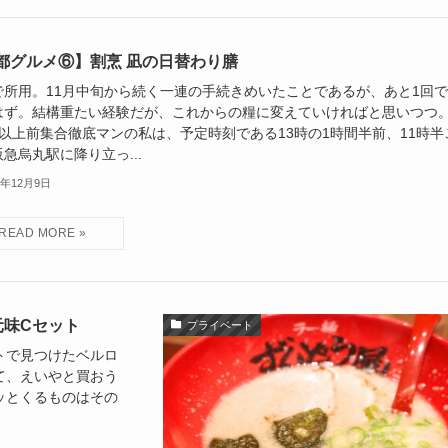
都グルメ⑥】割烹 凪の日替わり膳
で所用。11月中旬から続く一連の手続きめいたことであるが、あと1回
はず。結構重たい経験だが、これからの糧に変えていければと思いつつ
間以上前集合徹底マンの私は、予定時刻である13時の1時間半前、11時半
急烏丸駅に降り立っ...
4年12月9日
元味Cセット
プライベート
トで見つけたベルロ
て、えいやと買おう
ッとくるものはその