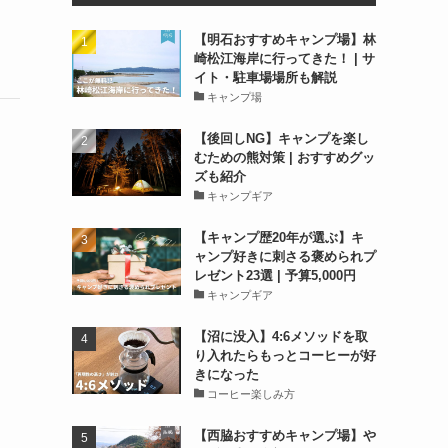
【明石おすすめキャンプ場】林
崎松江海岸に行ってきた！ | サ
イト・駐車場場所も解説
キャンプ場
【後回しNG】キャンプを楽し
むための熊対策 | おすすめグッ
ズも紹介
キャンプギア
【キャンプ歴20年が選ぶ】キ
ャンプ好きに刺さる褒められプ
レゼント23選 | 予算5,000円
キャンプギア
【沼に没入】4:6メソッドを取
り入れたらもっとコーヒーが好
きになった
コーヒー楽しみ方
【西脇おすすめキャンプ場】や