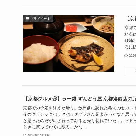
【京
プライベート
京都
わる
1時
ろに阪
202
【京都グルメ⑤】ラー麺 ずんどう屋 京都洛西店の
京都での予定を終えた帰り。数日前に訪れた亀岡のセカス
イのクラシックバックパックプラスが超よかったなと思っ
と思ったのだがいざ行ってみると売り切れていた…。ビビ
ときに買っておくに限る。かな...
2024年12月8日