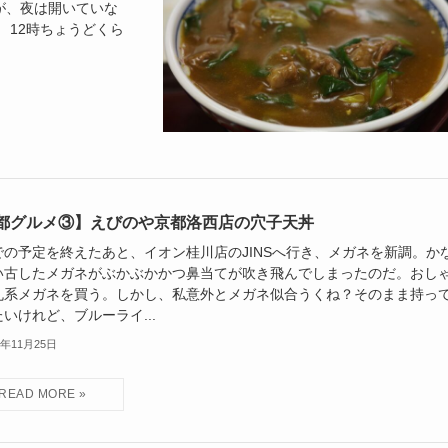
が、夜は開いていな
 12時ちょうどくら
都グルメ③】えびのや京都洛西店の穴子天丼
での予定を終えたあと、イオン桂川店のJINSへ行き、メガネを新調。か
い古したメガネがぶかぶかかつ鼻当てが吹き飛んでしまったのだ。おし
丸系メガネを買う。しかし、私意外とメガネ似合うくね？そのまま持っ
いけれど、ブルーライ...
4年11月25日