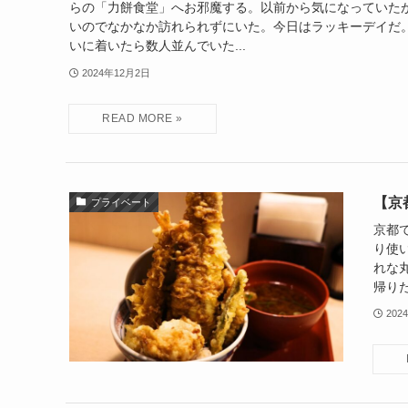
らの「力餅食堂」へお邪魔する。以前から気になっていた
いのでなかなか訪れられずにいた。今日はラッキーデイだ。
いに着いたら数人並んでいた...
2024年12月2日
【京
プライベート
京都
り使
れな
帰りた
202