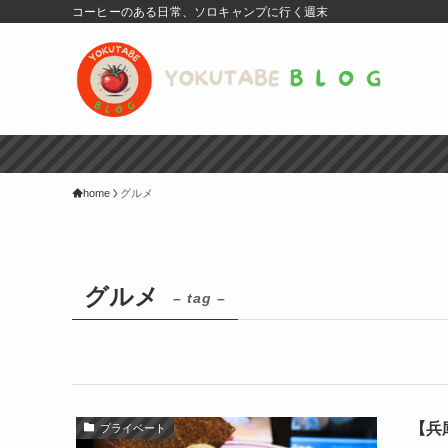
コーヒーのある日常、ソロキャンプに行く週末
home
グルメ
グルメ
– tag –
【兵
プライベート