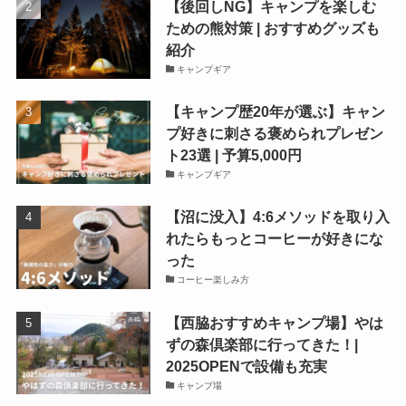
【後回しNG】キャンプを楽しむ
ための熊対策 | おすすめグッズも
紹介
キャンプギア
【キャンプ歴20年が選ぶ】キャン
プ好きに刺さる褒められプレゼン
ト23選 | 予算5,000円
キャンプギア
【沼に没入】4:6メソッドを取り入
れたらもっとコーヒーが好きにな
った
コーヒー楽しみ方
【西脇おすすめキャンプ場】やは
ずの森倶楽部に行ってきた！|
2025OPENで設備も充実
キャンプ場