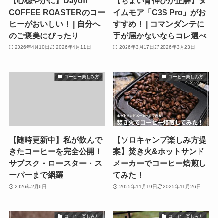
【心穏やかに】Dayoff
【ちょい背伸びが正解】タ
COFFEE ROASTERのコー
イムモア「C3S Pro」がお
ヒーがおいしい！ | 自分へ
すすめ！ | コマンダンテに
のご褒美にぴったり
手が届かないならコレ選べ
2026年4月10日
2026年4月11日
2026年3月17日
2026年3月23日
コーヒー楽しみ方
コーヒー楽しみ方
【随時更新中】私が飲んで
【ソロキャンプ楽しみ方提
きたコーヒーを完全公開！
案】焚き火&ホットサンド
サブスク・ロースター・ス
メーカーでコーヒー焙煎し
ーパーまで網羅
てみた！
2026年2月6日
2025年11月19日
2025年11月26日
コーヒー楽しみ方
コーヒー楽しみ方