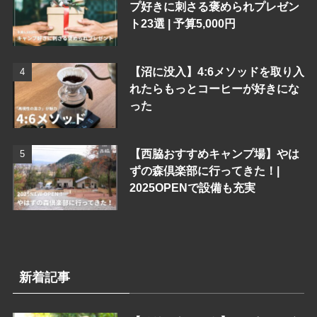
プ好きに刺さる褒められプレゼン
ト23選 | 予算5,000円
【沼に没入】4:6メソッドを取り入
れたらもっとコーヒーが好きにな
った
【西脇おすすめキャンプ場】やは
ずの森倶楽部に行ってきた！|
2025OPENで設備も充実
新着記事