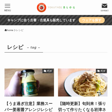
MENU
contact
キャンプに合う古着・古道具も販売しています
ウェアを探す
home
レシピ
レシピ
– tag –
料理
料理
【うま過ぎ注意】業務スー
【随時更新】旬到来！張り
パー姜葱醤アレンジレシピ
切って作りたくなる岩津ネ