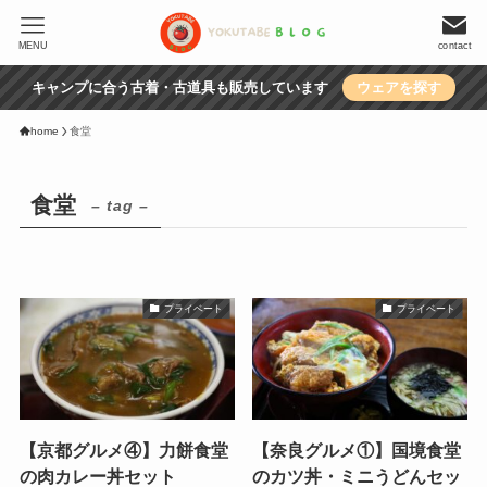
MENU
contact
キャンプに合う古着・古道具も販売しています
ウェアを探す
home
食堂
食堂
– tag –
プライベート
プライベート
【京都グルメ④】力餅食堂
【奈良グルメ①】国境食堂
の肉カレー丼セット
のカツ丼・ミニうどんセッ