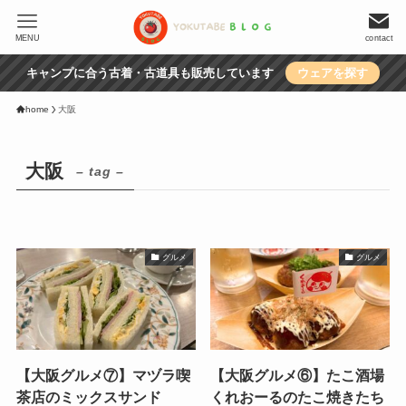
MENU
contact
キャンプに合う古着・古道具も販売しています
ウェアを探す
home
大阪
大阪
– tag –
グルメ
グルメ
【大阪グルメ⑦】マヅラ喫
【大阪グルメ⑥】たこ酒場
茶店のミックスサンド
くれおーるのたこ焼きたち