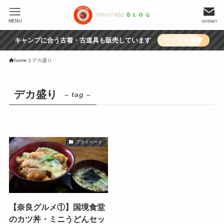
MENU
contact
キャンプに合う古着・古道具も販売しています
ウェアを探す
home
デカ盛り
デカ盛り
– tag –
プライベート
【奈良グルメ①】国境食堂
のカツ丼・ミニうどんセッ